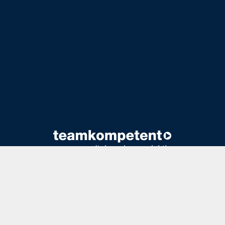
HOME
|
ÜBER UNS
|
STANDORTE
|
WARUM
TEAMKOMPETENT
|
STELLENMARKT
|
KONTAKT
DOWNLOADS
|
IMPRESSUM
|
AGB
|
DATENSCHUTZ
|
MITARBEITERBEREICH