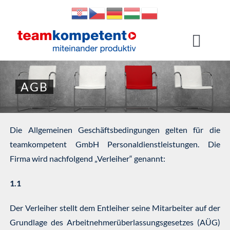
Zum
Inhalt
springen
Toggl
Navig
Jobs finden
AGB
Über uns
Die Allgemeinen Geschäftsbedingungen gelten für die
Für Bewerber
teamkompetent GmbH Personaldienstleistungen. Die
Firma wird nachfolgend „Verleiher“ genannt:
Für Unternehmen
1.1
Der Verleiher stellt dem Entleiher seine Mitarbeiter auf der
Grundlage des Arbeitnehmerüberlassungsgesetzes (AÜG)