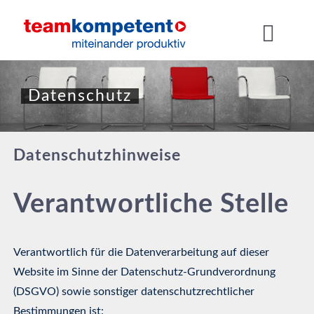
Zum
Inhalt
Toggl
springen
Navig
Jobs finden
Datenschutz
Über uns
Datenschutzhinweise
Für Bewerber
Verantwortliche Stelle
Für Unternehmen
Verantwortlich für die Datenverarbeitung auf dieser
Website im Sinne der Datenschutz-Grundverordnung
(DSGVO) sowie sonstiger datenschutzrechtlicher
Bestimmungen ist: